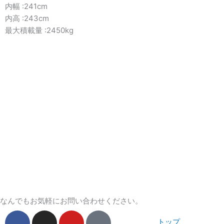
内幅 :241cm
内高 :243cm
最大積載量 :2450kg
なんでもお気軽にお問い合わせください。
F
I
Y
T
トップ