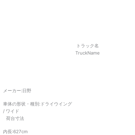
トラック名
TruckName
メーカー:
日野
車体の形状・種別:
ドライウイング
/
ワイド
荷台寸法
内長:627cm