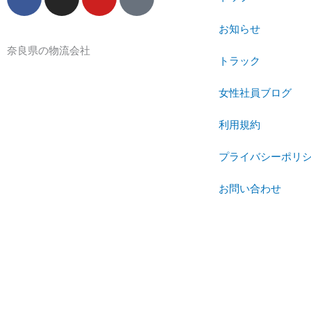
a
n
o
i
c
s
u
k
お知らせ
e
t
t
t
奈良県の物流会社
b
a
u
o
トラック
o
g
b
k
o
r
e
女性社員ブログ
k
a
m
利用規約
プライバシーポリ
お問い合わせ