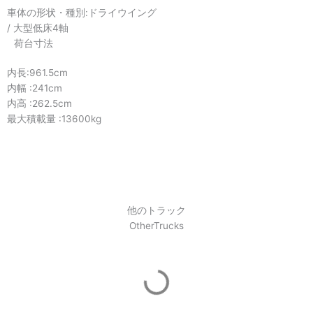
車体の形状・種別:
ドライウイング
/
大型低床4軸
荷台寸法
内長:961.5cm
内幅 :241cm
内高 :262.5cm
最大積載量 :13600kg
他のトラック​
OtherTrucks