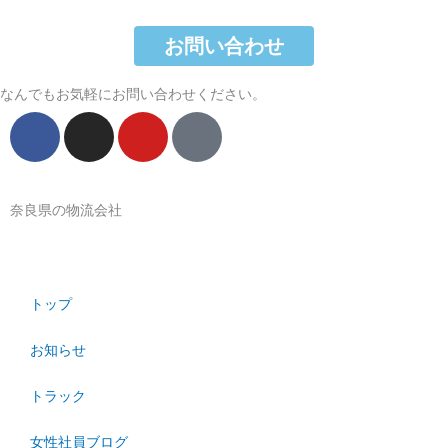
お問い合わせ
なんでもお気軽にお問い合わせください。
F
I
Y
T
a
n
o
i
c
s
u
k
e
t
t
t
奈良県の物流会社
b
a
u
o
o
g
b
k
o
r
e
k
a
トップ
m
お知らせ
トラック
女性社員ブログ