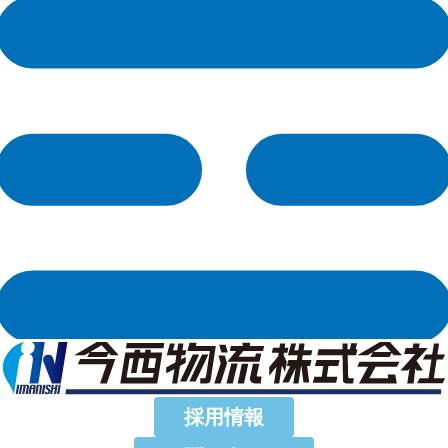
内
容
を
ス
キ
ッ
プ
採用情報